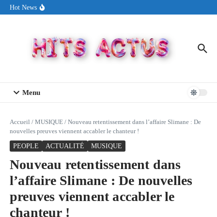
Aller au contenu
Sin Circuit sort « Pay My Tuition », un titre dance-pop au ton
Hot News
estival made in USA
Seth Walker transforme la douleur en hymne lumineux avec
« Rearview Full Of You »
ENNORD signe un moment de renouveau avec son nouveau titre
« New Day »
Menu
Accueil
/
MUSIQUE
/
Nouveau retentissement dans l’affaire Slimane : De
nouvelles preuves viennent accabler le chanteur !
PEOPLE
ACTUALITÉ
MUSIQUE
Nouveau retentissement dans
l’affaire Slimane : De nouvelles
preuves viennent accabler le
chanteur !