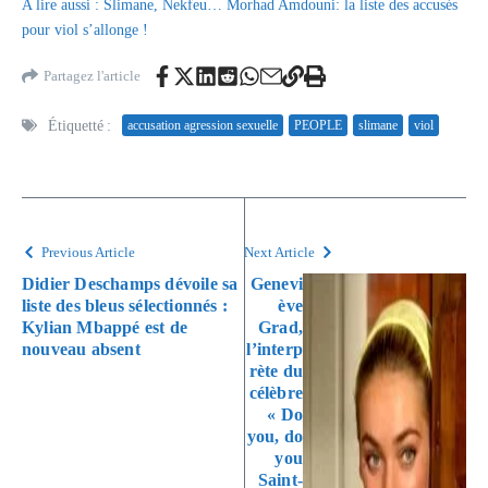
A lire aussi : Slimane, Nekfeu… Morhad Amdouni: la liste des accusés
pour viol s’allonge !
Partagez l'article
Étiquetté :
accusation agression sexuelle
PEOPLE
slimane
viol
Previous Article
Next Article
Didier Deschamps dévoile sa
Genevi
liste des bleus sélectionnés :
ève
Kylian Mbappé est de
Grad,
nouveau absent
l’interp
rète du
célèbre
« Do
you, do
you
Saint-