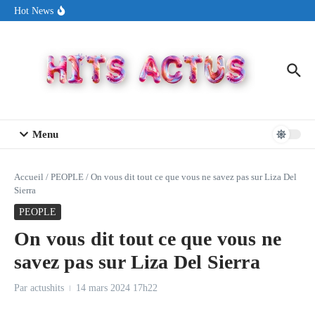
Aller au contenu
Sin Circuit sort « Pay My Tuition », un titre dance-pop au ton
Hot News
estival made in USA
Seth Walker transforme la douleur en hymne lumineux avec
« Rearview Full Of You »
ENNORD signe un moment de renouveau avec son nouveau titre
« New Day »
Menu
Accueil
/
PEOPLE
/
On vous dit tout ce que vous ne savez pas sur Liza Del
Sierra
PEOPLE
On vous dit tout ce que vous ne
savez pas sur Liza Del Sierra
Par
actushits
14 mars 2024
17h22