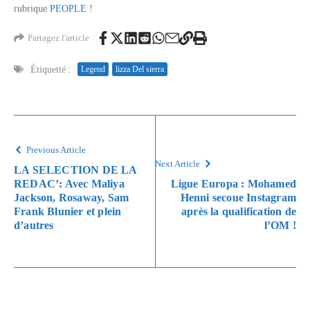
rubrique
PEOPLE
!
Partagez l'article
Étiquetté :
Legend
lizza Del sierra
Previous Article
Next Article
LA SELECTION DE LA
REDAC’: Avec Maliya
Ligue Europa : Mohamed
Jackson, Rosaway, Sam
Henni secoue Instagram
Frank Blunier et plein
après la qualification de
d’autres
l’OM !