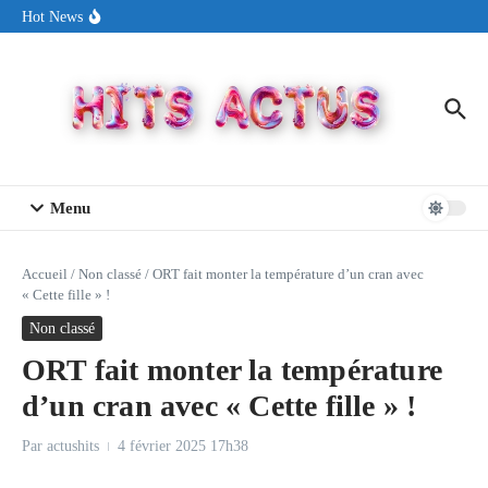
Aller au contenu
Sin Circuit sort « Pay My Tuition », un titre dance-pop au ton
Hot News
estival made in USA
Seth Walker transforme la douleur en hymne lumineux avec
« Rearview Full Of You »
ENNORD signe un moment de renouveau avec son nouveau titre
« New Day »
Menu
Accueil
/
Non classé
/
ORT fait monter la température d’un cran avec
« Cette fille » !
Non classé
ORT fait monter la température
d’un cran avec « Cette fille » !
Par
actushits
4 février 2025
17h38