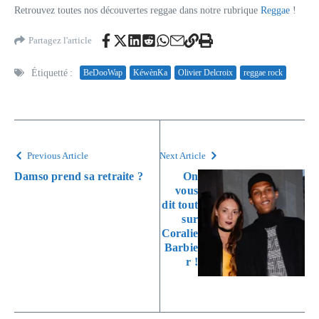
Retrouvez toutes nos découvertes reggae dans notre rubrique
Reggae
!
Partagez l'article
Étiquetté :
BeDooWap
KéwènKa
Olivier Delcroix
reggae rock
Previous Article
Next Article
Damso prend sa retraite ?
On
vous
dit tout
sur
Coralie
Barbie
r !