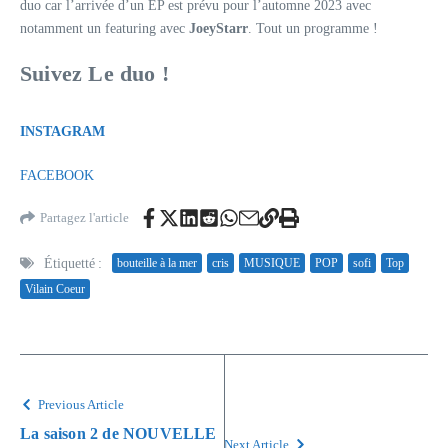
duo car l’arrivée d’un EP est prévu pour l’automne 2023 avec
notamment un featuring avec
JoeyStarr
. Tout un programme !
Suivez Le duo !
INSTAGRAM
FACEBOOK
Partagez l'article
Étiquetté :
bouteille à la mer
cris
MUSIQUE
POP
sofi
Top
Vilain Coeur
Previous Article
La saison 2 de NOUVELLE
Next Article