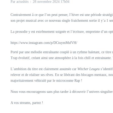
Par
actushits
28 novembre 2024
17h04
Contrairement à ce que l’on peut penser, l’hiver est une période stratégi
son projet musical avec ce nouveau single fraichement sortie il y’a 1 se
La prosodie y est extrêmement soignée et l’écriture, empreinte d’un opt
https://www.instagram.com/p/DCtuymMsfVH/
Porté par une mélodie entraînante couplé à un rythme haletant, ce titre
Trap évolutif, créant ainsi une atmosphère à la fois chill et entrainant
L’ambition du titre est clairement assumée car
Witcher Leugeu
s’identif
relever et de réaliser ses rêves. En se libérant des blocages mentaux, n
majoritairement véhiculé par le microcosme Rap !
Nous vous encourageons sans plus tarder à découvrir l’univers singulier d
A vos streams, partez !