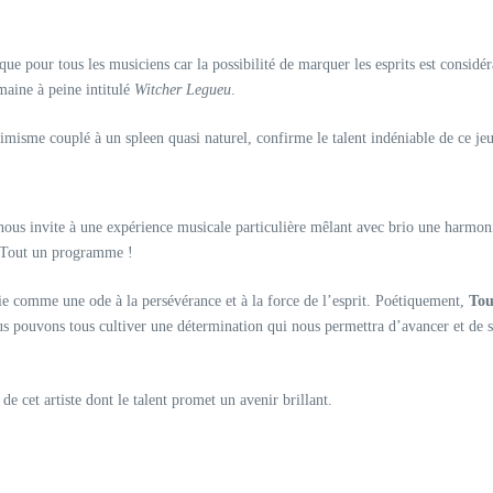
que pour tous les musiciens car la possibilité de marquer les esprits est considé
maine à peine intitulé
Witcher Legueu
.
imisme couplé à un spleen quasi naturel, confirme le talent indéniable de ce je
 nous invite à une expérience musicale particulière mêlant avec brio une harmon
e. Tout un programme !
ie comme une ode à la persévérance et à la force de l’esprit. Poétiquement,
To
ous pouvons tous cultiver une détermination qui nous permettra d’avancer et de su
e cet artiste dont le talent promet un avenir brillant.