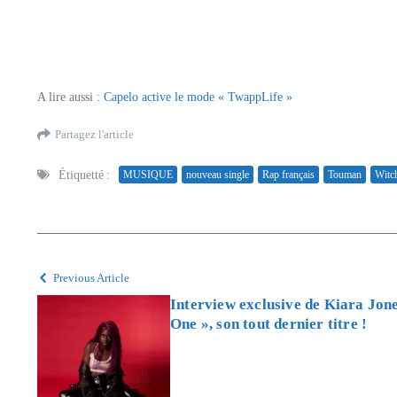
A lire aussi :
Capelo active le mode « TwappLife »
Partagez l'article
Étiquetté :
MUSIQUE
nouveau single
Rap français
Touman
Witc
Previous Article
Interview exclusive de Kiara Jone
One », son tout dernier titre !