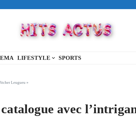
ival made in USA
view Full Of You »
« New Day »
NEMA
LIFESTYLE
SPORTS
Witcher Leugueu »
catalogue avec l’intriga