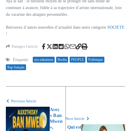
Aya le sait : le meilleur moyen de se protéger est sans doute de
continuer à avancer, fidèle à sa trajectoire d’artiste internationale, loin
du vacarme des attaques personnelles.
Retrouvez d’autres nouvelles d’actualité dans notre catégorie
SOCIETE
!
Partagez l'article
Étiquetté :
aya nakamura
Booba
PEOPLE
Polémique
Rap français
Previous Article
Avec
« Ban
Next Article
Mwen
»,
Qui est