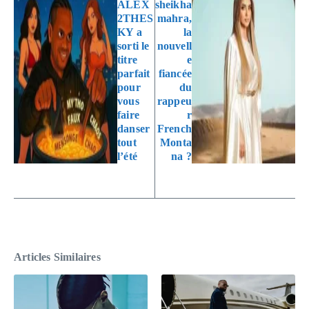
ALEX
sheikha
2THES
mahra,
KY a
la
sorti le
nouvell
titre
e
parfait
fiancée
pour
du
vous
rappeu
faire
r
danser
French
tout
Monta
l’été
na ?
Articles Similaires