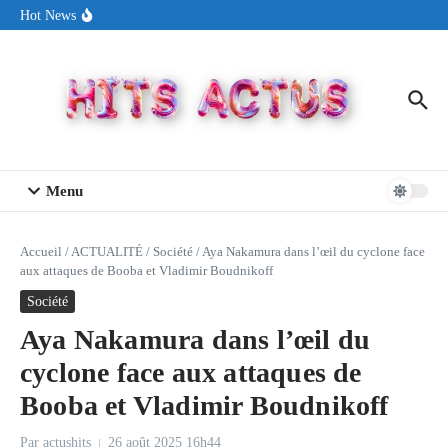
Aller au contenu
Sin Circuit sort « Pay My Tuition », un titre dance-pop au ton
Hot News
estival made in USA
Seth Walker transforme la douleur en hymne lumineux avec
« Rearview Full Of You »
ENNORD signe un moment de renouveau avec son nouveau titre
« New Day »
Menu
Accueil
/
ACTUALITÉ
/
Société
/
Aya Nakamura dans l’œil du cyclone face
aux attaques de Booba et Vladimir Boudnikoff
Société
Aya Nakamura dans l’œil du
cyclone face aux attaques de
Booba et Vladimir Boudnikoff
Par
actushits
26 août 2025
16h44