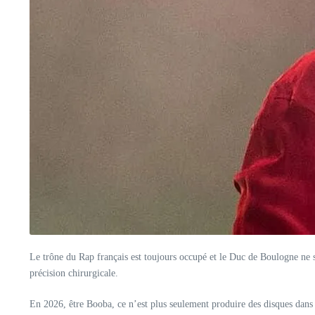
Le trône du Rap français est toujours occupé et le Duc de Boulogne ne se
précision chirurgicale.
En 2026, être Booba, ce n’est plus seulement produire des disques dans 