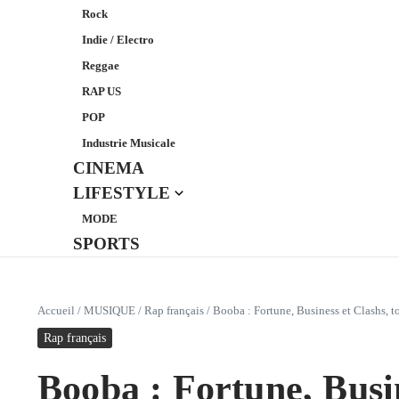
Rock
Indie / Electro
Reggae
RAP US
POP
Industrie Musicale
CINEMA
LIFESTYLE
MODE
SPORTS
Accueil
/
MUSIQUE
/
Rap français
/
Booba : Fortune, Business et Clashs, t
Rap français
Booba : Fortune, Busin