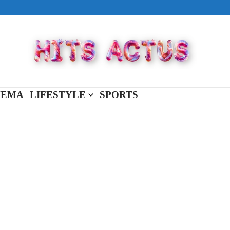
ival made in USA
view Full Of You »
« New Day »
NEMA
LIFESTYLE
SPORTS