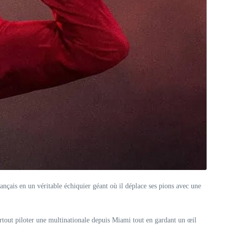
rançais en un véritable échiquier géant où il déplace ses pions avec une
rtout piloter une multinationale depuis Miami tout en gardant un œil