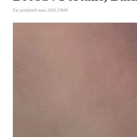
Par
actushits
8 mars 2026
23h00