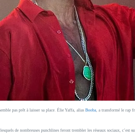
mble pas prêt à laisser sa place. Élie Yaffa, alias
Booba
, a transformé le rap f
lesquels de nombreuses punchlines feront trembler les réseaux sociaux, c’est su