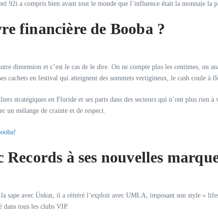
l 92i a compris bien avant tout le monde que l’influence était la monnaie la pl
re financière de Booba ?
re dimension et c’est le cas de le dire. On ne compte plus les centimes, on ana
ses cachets en festival qui atteignent des sommets vertigineux, le cash coule à fl
iers stratégiques en Floride et ses parts dans des secteurs qui n’ont plus rien
c un mélange de crainte et de respect.
Booba!
c Records à ses nouvelles marqu
a sape avec Ünkut, il a réitéré l’exploit avec UMLA, imposant son style « lifesty
é dans tous les clubs VIP.