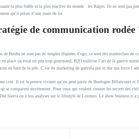
uté la plus fidèle et la plus réactive du monde : les Ratpis. Ils ne sont pas jus
ment qu’il pilote d’une main de fer.
ratégie de communication rodée 
hs de Booba ne sont pas de simples disputes d’ego, ce sont des masterclass de 
tte en place un rival un peu trop gourmand, B2O maîtrise l’art de la guerre nu
ut en haut de la pile. C’est du marketing de guérilla pur et dur qui force l’ad
 créé. Il est la preuve vivante qu’on peut partir de Boulogne-Billancourt et fin
u rap se comparent secrètement. Pour ceux qui veulent creuser les secrets des chif
za Del Sierra ou à nos analyses sur le lifestyle de Lorenzo. Le show business n’a 