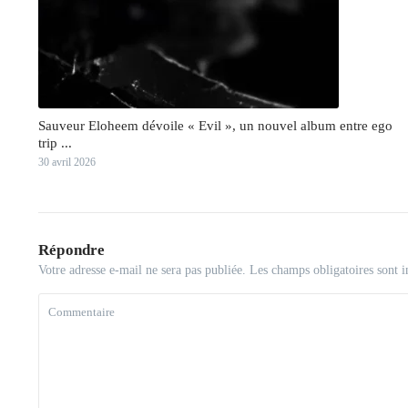
Sauveur Eloheem dévoile « Evil », un nouvel album entre ego
trip ...
30 avril 2026
Répondre
Votre adresse e-mail ne sera pas publiée.
Les champs obligatoires sont 