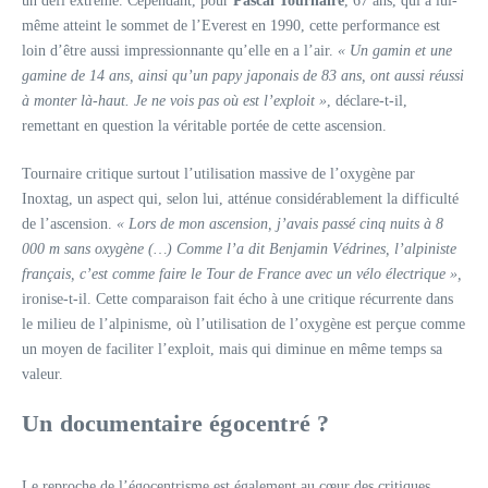
un défi extrême. Cependant, pour
Pascal Tournaire
, 67 ans, qui a lui-
même atteint le sommet de l’Everest en 1990, cette performance est
loin d’être aussi impressionnante qu’elle en a l’air.
« Un gamin et une
gamine de 14 ans, ainsi qu’un papy japonais de 83 ans, ont aussi réussi
à monter là-haut. Je ne vois pas où est l’exploit »
, déclare-t-il,
remettant en question la véritable portée de cette ascension.
Tournaire critique surtout l’utilisation massive de l’oxygène par
Inoxtag, un aspect qui, selon lui, atténue considérablement la difficulté
de l’ascension.
« Lors de mon ascension, j’avais passé cinq nuits à 8
000 m sans oxygène (…) Comme l’a dit Benjamin Védrines, l’alpiniste
français, c’est comme faire le Tour de France avec un vélo électrique »,
ironise-t-il. Cette comparaison fait écho à une critique récurrente dans
le milieu de l’alpinisme, où l’utilisation de l’oxygène est perçue comme
un moyen de faciliter l’exploit, mais qui diminue en même temps sa
valeur.
Un documentaire égocentré ?
Le reproche de l’égocentrisme est également au cœur des critiques