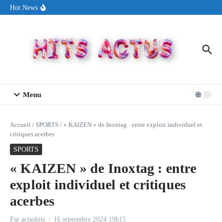
Aller au contenu
Sin Circuit sort « Pay My Tuition », un titre dance-pop au ton
Hot News
estival made in USA
Seth Walker transforme la douleur en hymne lumineux avec
« Rearview Full Of You »
ENNORD signe un moment de renouveau avec son nouveau titre
« New Day »
Menu
Accueil
/
SPORTS
/
« KAIZEN » de Inoxtag : entre exploit individuel et
critiques acerbes
SPORTS
« KAIZEN » de Inoxtag : entre
exploit individuel et critiques
acerbes
Par
actushits
16 septembre 2024
19h15