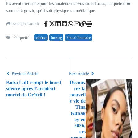
les aventuriers que pour les amateurs de sensations fortes, en quête d’un
sommet à gravir, qu’il soit physique ou médiatique.
Partagez l'article
Étiquetté :
cinéma
Inoxtag
Pascal Tournaire
Previous Article
Next Article
Koba LaD rompt le lourd
Découv
silence après l’accident
rez la
mortel de Créteil !
nouvell
e vie de
Tina
Kunak
ey en
2026,
ses
projets