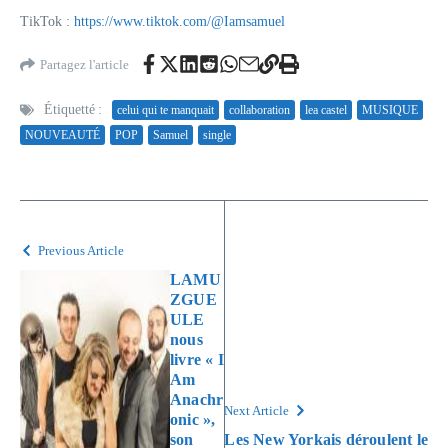
TikTok :
https://www.tiktok.com/@Iamsamuel
Partagez l'article
Étiquetté :
celui qui te manquait
collaboration
lea castel
MUSIQUE
NOUVEAUTÉ
POP
Samuel
single
Previous Article
LAMU
ZGUE
ULE
nous
livre « I
Am
Anachr
Next Article
onic »,
son
Les New Yorkais déroulent le