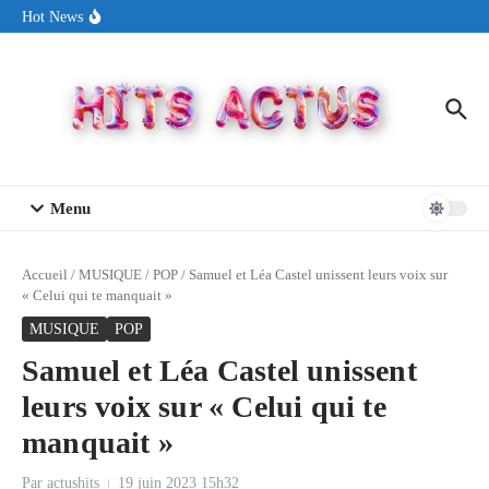
Aller au contenu
Lufro dévoile fièrement « EMO BOY », son cinquième EP conçu
Hot News
en pleine canicule de juin
Sin Circuit sort « Pay My Tuition », un titre dance-pop au ton
estival made in USA
Seth Walker transforme la douleur en hymne lumineux avec
« Rearview Full Of You »
Menu
Accueil
/
MUSIQUE
/
POP
/
Samuel et Léa Castel unissent leurs voix sur
« Celui qui te manquait »
MUSIQUE
POP
Samuel et Léa Castel unissent
leurs voix sur « Celui qui te
manquait »
Par
actushits
19 juin 2023
15h32