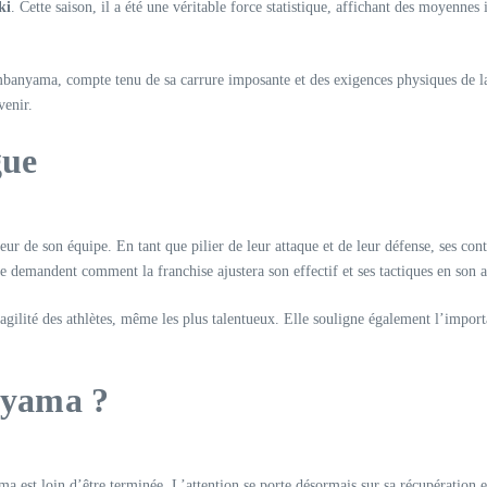
ki
. Cette saison, il a été une véritable force statistique, affichant des moyenne
mbanyama, compte tenu de sa carrure imposante et des exigences physiques de 
venir.
gue
 de son équipe. En tant que pilier de leur attaque et de leur défense, ses con
s se demandent comment la franchise ajustera son effectif et ses tactiques en son 
ilité des athlètes, même les plus talentueux. Elle souligne également l’importan
nyama ?
 est loin d’être terminée. L’attention se porte désormais sur sa récupération et 