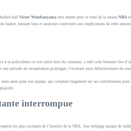
 basket-ball
Victor Wembanyama
sera absent pour le reste de la saison
NBA
en
 basket, laissant fans et analystes confrontés aux implications de cette annonce
 à sa polyvalence et son talent hors du commun, a subi cette blessure lors d’un
r une période de récupération prolongée, l’écartant ainsi définitivement du reste
s aussi pour son équipe, qui comptait largement sur ses contributions pour re
 playoffs.
ntante interrompue
ts les plus excitants de l’histoire de la NBA. Son mélange unique de taille, d’