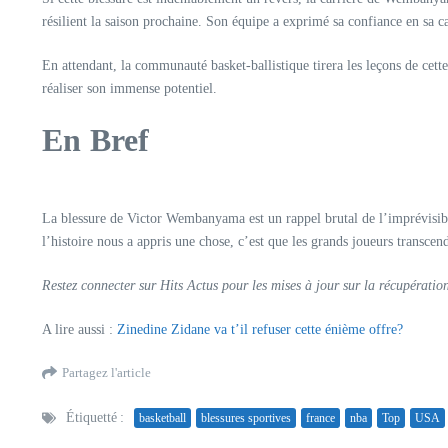
résilient la saison prochaine. Son équipe a exprimé sa confiance en sa c
En attendant, la communauté basket-ballistique tirera les leçons de cet
réaliser son immense potentiel.
En Bref
La blessure de Victor Wembanyama est un rappel brutal de l’imprévisibili
l’histoire nous a appris une chose, c’est que les grands joueurs transcen
Restez connecter sur Hits Actus pour les mises à jour sur la récupérat
A lire aussi :
Zinedine Zidane va t’il refuser cette énième offre?
Partagez l'article
Étiquetté :
basketball
blessures sportives
france
nba
Top
USA