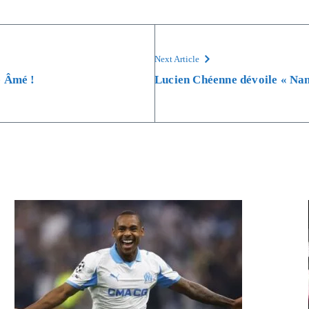
Next Article
e Âmé !
Lucien Chéenne dévoile « Nan