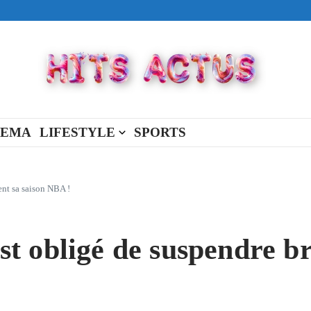
ival made in USA
view Full Of You »
« New Day »
NEMA
LIFESTYLE
SPORTS
nt sa saison NBA !
t obligé de suspendre b