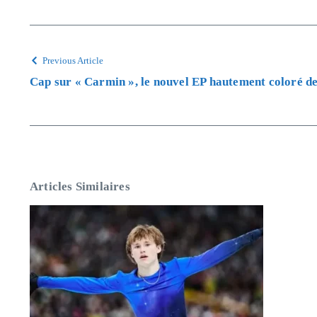
Previous Article
Cap sur « Carmin », le nouvel EP hautement coloré d
Articles Similaires