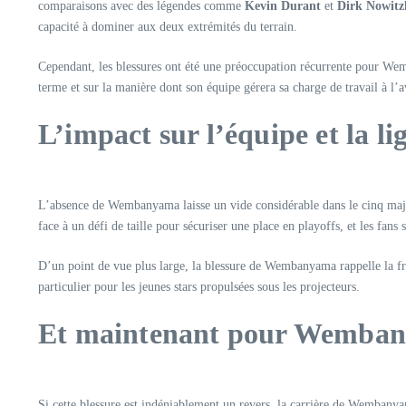
comparaisons avec des légendes comme
Kevin Durant
et
Dirk Nowitz
capacité à dominer aux deux extrémités du terrain.
Cependant, les blessures ont été une préoccupation récurrente pour We
terme et sur la manière dont son équipe gérera sa charge de travail à l’a
L’impact sur l’équipe et la li
L’absence de Wembanyama laisse un vide considérable dans le cinq majeur
face à un défi de taille pour sécuriser une place en playoffs, et les fan
D’un point de vue plus large, la blessure de Wembanyama rappelle la frag
particulier pour les jeunes stars propulsées sous les projecteurs.
Et maintenant pour Wemba
Si cette blessure est indéniablement un revers, la carrière de Wembanyama