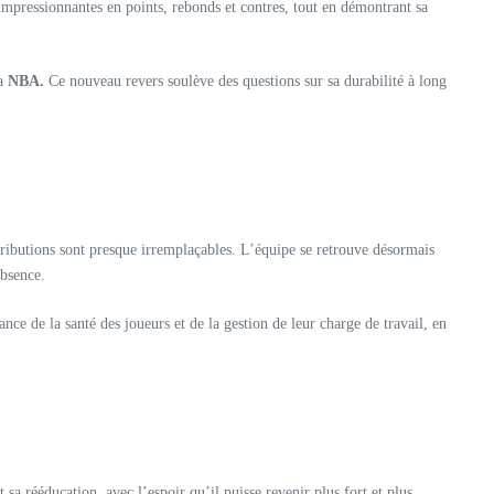
s impressionnantes en points, rebonds et contres, tout en démontrant sa
la
NBA.
Ce nouveau revers soulève des questions sur sa durabilité à long
tributions sont presque irremplaçables. L’équipe se retrouve désormais
absence.
ce de la santé des joueurs et de la gestion de leur charge de travail, en
sa rééducation, avec l’espoir qu’il puisse revenir plus fort et plus