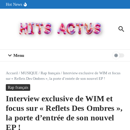
Aller au contenu
Sin Circuit sort « Pay My Tuition », un titre dance-pop au ton
Hot News
estival made in USA
Seth Walker transforme la douleur en hymne lumineux avec
« Rearview Full Of You »
ENNORD signe un moment de renouveau avec son nouveau titre
« New Day »
Menu
Accueil
/
MUSIQUE
/
Rap français
/
Interview exclusive de WIM et focus
sur « Reflets Des Ombres », la porte d’entrée de son nouvel EP !
Rap français
Interview exclusive de WIM et
focus sur « Reflets Des Ombres »,
la porte d’entrée de son nouvel
EP !