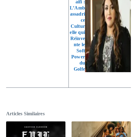
aifi :
L’Amb
assadri
ce
Cultur
elle qui
Réinve
nte le
Soft
Power
du
Golfe
Articles Similaires