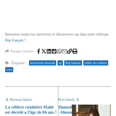
Retrouvez toutes nos interviews et découvertes rap dans notre rubrique
Rap français
!
Partagez l'article
Étiquetté :
découverte musicale
ep
Rap français
reflets des ombres
wim
Previous Article
Next Article
La célèbre cuisinière Maïté
Hanouf
est décédé a l’âge de 86 ans !
Almon